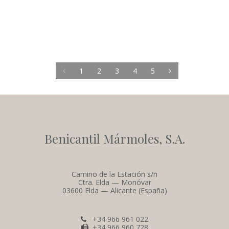
1
2
3
4
5
Benicantil Mármoles, S.A.
Camino de la Estación s/n
Ctra. Elda — Monóvar
03600 Elda — Alicante (España)
+34 966 961 022
+34 966 960 728