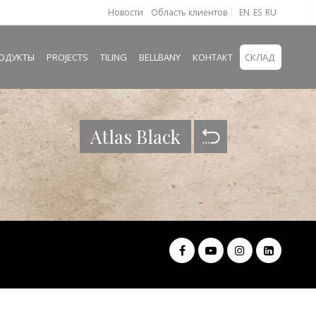
Новости
Область клиентов
EN
ES
RU
ОДУКТЫ
PROJECTS
TILING
BELLBANY
КОНТАКТ
СКЛАД
Atlas Black