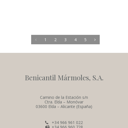
1
2
3
4
5
Benicantil Mármoles, S.A.
Camino de la Estación s/n
Ctra. Elda – Monóvar
03600 Elda – Alicante (España)
+34 966 961 022
+34 966 960 728