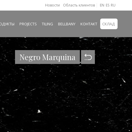
Новости
Область клиентов
EN
ES
RU
ОДУКТЫ
PROJECTS
TILING
BELLBANY
КОНТАКТ
СКЛАД
Negro Marquina