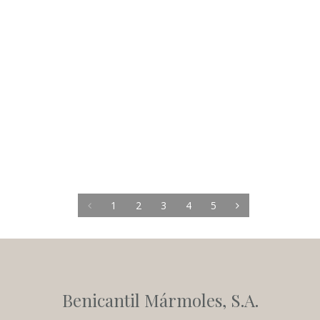
1
2
3
4
5
Benicantil Mármoles, S.A.