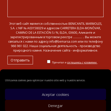
Этот веб-сайт является собственностью BENICANTIL MARMOLES,
S.A. с NIF № A03158029 и адресом CARRETERA ELDA-MONÓVAR,
CAMINO DE LA ESTACIÓN S / N, ELDA, 03600, Аликанте и
зарегистрированным в торговом реестре ………… .. Вы можете
связаться с нами по адресу info@bemarsa.com или по телефону
966 961 022. Наша социальная деятельность - производство
природного камня. Назначение сайта - информативное.
Прочитал и
соглашаюсь с условиями
.
Utilizamos cookies para optimizar nuestro sitio web y nuestro servicio.
© 2018 Benicantil Mármoles, S.A.
Legal notification
Privacy
policy
Политика cookies
карта сайта
Aceptar cookies
Denegar