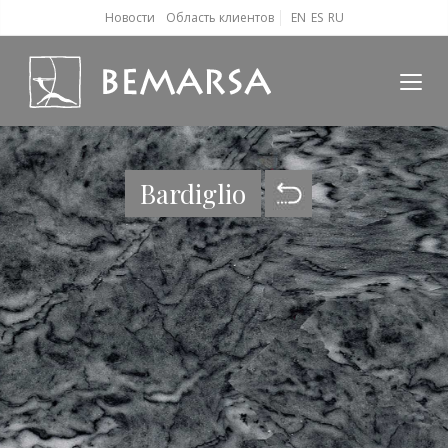
Новости
Область клиентов
EN
ES
RU
Bardiglio