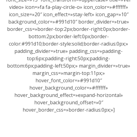
video» icon=»fa fa-play-circle-o» icon_color=»#ffffff»
icon_size=»20″ icon_effect=»stay-left» icon_gap=»10″
background_color=»#991d10″ border_divider=»true»
border_css=»border-top:2px;border-right:0px;border-
bottom:2px;border-left:0px;border-
color:#991d10;border-style:solid;border-radius:0px;»
padding_divider=»true» padding_css=»padding-
top:6px;padding-right:50px;padding-
bottom:6px;padding-left:50px;» margin_divider=»true»
margin_css=»margin-top:11px;»
hover_font_color=»#991d10″
hover_background_color=»#ffffff»
hover_background_effect=»expand-horizontal»
hover_background_offset=»0″
hover_border_css=»border-radius:0px;»]