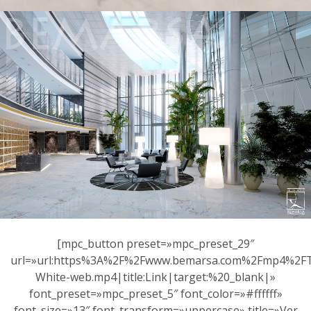
[mpc_button preset=»mpc_preset_29″
url=»url:https%3A%2F%2Fwww.bemarsa.com%2Fmp4%2FT
White-web.mp4|title:Link|target:%20_blank|»
font_preset=»mpc_preset_5″ font_color=»#ffffff»
font_size=»13″ font_transform=»uppercase» title=»Ver