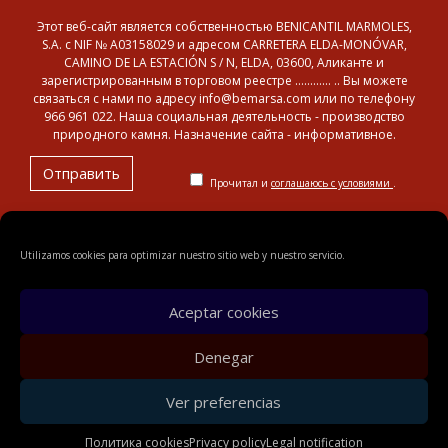
Этот веб-сайт является собственностью BENICANTIL MARMOLES,
S.A. с NIF № A03158029 и адресом CARRETERA ELDA-MONÓVAR,
CAMINO DE LA ESTACIÓN S / N, ELDA, 03600, Аликанте и
зарегистрированным в торговом реестре ………… .. Вы можете
связаться с нами по адресу info@bemarsa.com или по телефону
966 961 022. Наша социальная деятельность - производство
природного камня. Назначение сайта - информативное.
Прочитал и
соглашаюсь с условиями
.
Utilizamos cookies para optimizar nuestro sitio web y nuestro servicio.
© 2018 Benicantil Mármoles, S.A.
Legal notification
Privacy
policy
Политика cookies
карта сайта
Aceptar cookies
Denegar
Ver preferencias
Политика cookies
Privacy policy
Legal notification