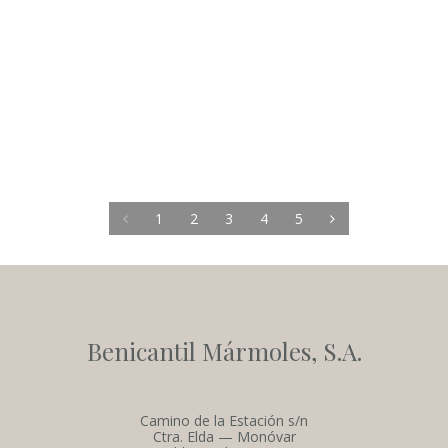
1
2
3
4
5
Benicantil Mármoles, S.A.
Camino de la Estación s/n
Ctra. Elda — Monóvar