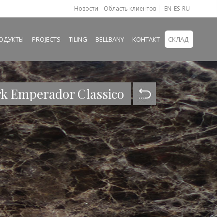
Новости
Область клиентов
EN
ES
RU
ОДУКТЫ
PROJECTS
TILING
BELLBANY
КОНТАКТ
СКЛАД
k Emperador Classico