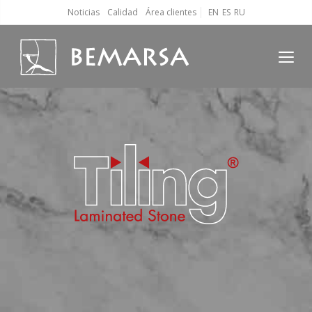
Noticias
Calidad
Área clientes
EN
ES
RU