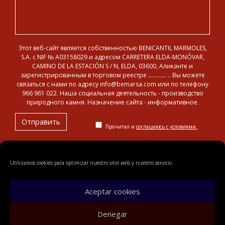
Этот веб-сайт является собственностью BENICANTIL MARMOLES,
S.A. с NIF № A03158029 и адресом CARRETERA ELDA-MONÓVAR,
CAMINO DE LA ESTACIÓN S / N, ELDA, 03600, Аликанте и
зарегистрированным в торговом реестре ………… .. Вы можете
связаться с нами по адресу info@bemarsa.com или по телефону
966 961 022. Наша социальная деятельность - производство
природного камня. Назначение сайта - информативное.
Прочитал и
соглашаюсь с условиями
.
Utilizamos cookies para optimizar nuestro sitio web y nuestro servicio.
© 2018 Benicantil Mármoles, S.A.
Legal notification
Privacy
policy
Политика cookies
карта сайта
Aceptar cookies
Denegar