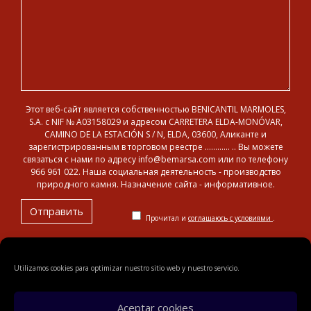
Этот веб-сайт является собственностью BENICANTIL MARMOLES,
S.A. с NIF № A03158029 и адресом CARRETERA ELDA-MONÓVAR,
CAMINO DE LA ESTACIÓN S / N, ELDA, 03600, Аликанте и
зарегистрированным в торговом реестре ………… .. Вы можете
связаться с нами по адресу info@bemarsa.com или по телефону
966 961 022. Наша социальная деятельность - производство
природного камня. Назначение сайта - информативное.
Прочитал и
соглашаюсь с условиями
.
Utilizamos cookies para optimizar nuestro sitio web y nuestro servicio.
© 2018 Benicantil Mármoles, S.A.
Legal notification
Privacy
policy
Политика cookies
карта сайта
Aceptar cookies