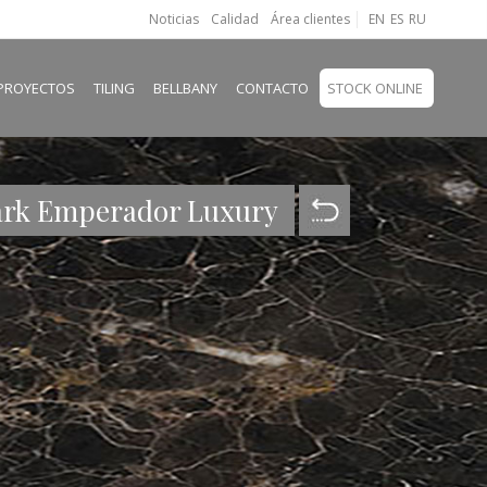
Noticias
Calidad
Área clientes
EN
ES
RU
PROYECTOS
TILING
BELLBANY
CONTACTO
STOCK ONLINE
rk Emperador Luxury