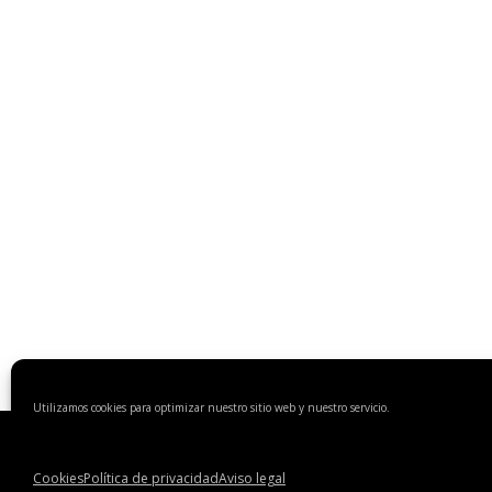
Utilizamos cookies para optimizar nuestro sitio web y nuestro servicio.
© 2018 Benicantil Mármoles, S.A.
Aviso legal
Política de privacidad
Cookies
Política de privacidad
Aviso legal