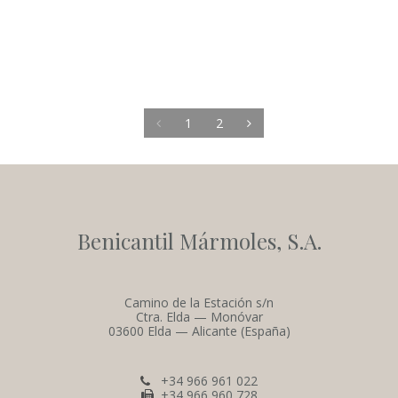
1
2
Benicantil Mármoles, S.A.
Camino de la Estación s/n
Ctra. Elda — Monóvar
03600 Elda — Alicante (España)
+34 966 961 022
+34 966 960 728