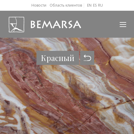
Новости
Область клиентов
EN
ES
RU
Красный